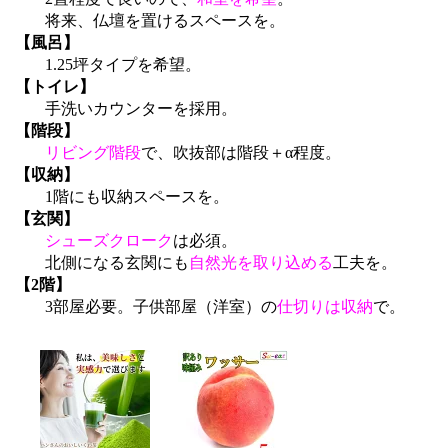
将来、仏壇を置けるスペースを。
【風呂】
1.25坪タイプを希望。
【トイレ】
手洗いカウンターを採用。
【階段】
リビング階段
で、吹抜部は階段＋α程度。
【収納】
1階にも収納スペースを。
【玄関】
シューズクローク
は必須。
北側になる玄関にも
自然光を取り込める
工夫を。
【2階】
3部屋必要。子供部屋（洋室）の
仕切りは収納
で。