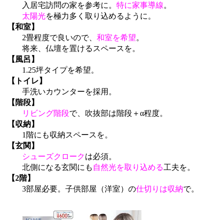
入居宅訪問の家を参考に。
特に家事導線
。
太陽光
を極力多く取り込めるように。
【和室】
2畳程度で良いので、
和室を希望
。
将来、仏壇を置けるスペースを。
【風呂】
1.25坪タイプを希望。
【トイレ】
手洗いカウンターを採用。
【階段】
リビング階段
で、吹抜部は階段＋α程度。
【収納】
1階にも収納スペースを。
【玄関】
シューズクローク
は必須。
北側になる玄関にも
自然光を取り込める
工夫を。
【2階】
3部屋必要。子供部屋（洋室）の
仕切りは収納
で。