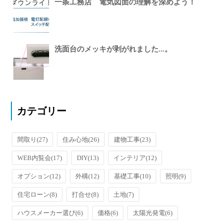
一条工務店 電気図面の理解を深めよう！
洗面台のメッキが剥がれました...。
カテゴリー
間取り
(27)
住み心地
(26)
建物工事
(23)
WEB内覧会
(17)
DIY
(13)
インテリア
(12)
オプション
(12)
外構
(12)
基礎工事
(10)
照明
(9)
住宅ローン
(8)
打合せ
(8)
土地
(7)
ハウスメーカー選び
(6)
価格
(6)
太陽光発電
(6)