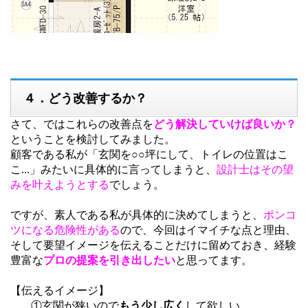
４．どう改善するか？
さて、ではこれらの改善点を
どう解決していけば良いか？
ということを検討してみました。
顧客である私が「玄関を○○坪にして、トイレの位置はこ
こ...」みたいに具体的に言ってしまうと、
設計士はその望
みを叶えようとする
でしょう。
ですが、素人である私が具体的に決めてしまうと、
ポンコ
ツになる危険性がある
ので、今回はイマイチな点と理由、
そして要望イメージを伝えることだけに留めておき、経験
豊富な
プロの提案を引き出したい
と思ってます。
【伝えるイメージ】
①玄関が狭いので
もう少し広く
して欲しい。