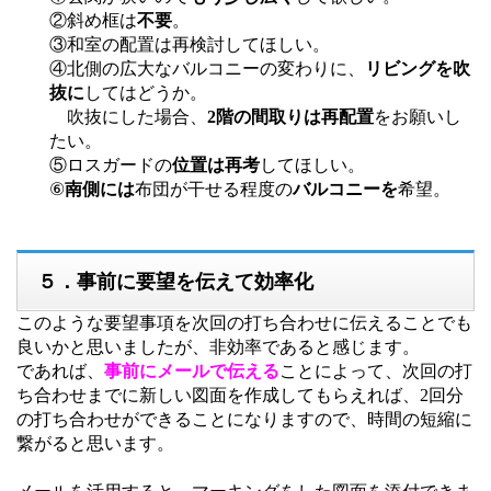
②斜め框は
不要
。
③和室の配置は再検討してほしい。
④北側の広大なバルコニーの変わりに、
リビングを吹
抜に
してはどうか。
吹抜にした場合、
2階の間取りは再配置
をお願いし
たい。
⑤ロスガードの
位置は再考
してほしい。
⑥
南側には
布団が干せる程度の
バルコニーを
希望。
５．事前に要望を伝えて効率化
このような要望事項を次回の打ち合わせに伝えることでも
良いかと思いましたが、非効率であると感じます。
であれば、
事前にメールで伝える
ことによって、次回の打
ち合わせまでに新しい図面を作成してもらえれば、2回分
の打ち合わせができることになりますので、時間の短縮に
繋がると思います。