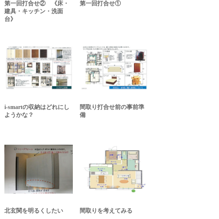
第一回打合せ② 《床・
第一回打合せ①
建具・キッチン・洗面
台》
i-smartの収納はどれにし
間取り打合せ前の事前準
ようかな？
備
北玄関を明るくしたい
間取りを考えてみる