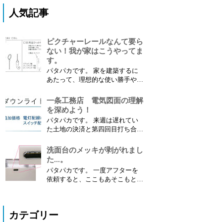
人気記事
ピクチャーレールなんて要ら
ない！我が家はこうやってま
す。
パタパカです。 家を建築するに
あたって、理想的な使い勝手や好
みなどによって採用するオプショ
ンも人それぞれだと思います。
一条工務店 電気図面の理解
採用しなかったオプションは素直
を深めよう！
に諦めるしかないのかもしれませ
パタパカです。 来週は遅れてい
んが、中にはDIYして 代替品を取
た土地の決済と第四回目打ち合わ
り付けることも可能 な場合があ
せのダブルヘッダーが待ってま
ります。 今回は、私がDIY...
す。 今から気合を入れて準備し
洗面台のメッキが剥がれまし
たいと思います。 １．電気図面
た...。
が提案されました 先日、設計士
パタパカです。 一度アフターを
から修正された最新の間取り図面
依頼すると、ここもあそこもと
と電気図面をいただきました。
色々なところが気になりだしてき
間取り図面については...
ます。 今回は 洗面台のメッキ部
分を補修 してもらいましたので
カテゴリー
レポートします。 １．補修箇所