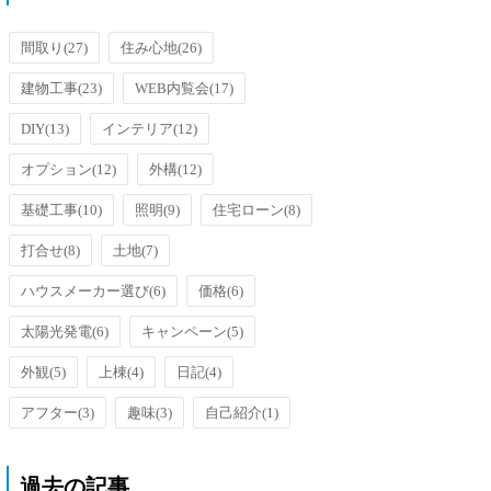
洗面台のオーバーフローを防止す
るための排水口がメッキ加工され
ているのです...
間取り
(27)
住み心地
(26)
建物工事
(23)
WEB内覧会
(17)
DIY
(13)
インテリア
(12)
オプション
(12)
外構
(12)
基礎工事
(10)
照明
(9)
住宅ローン
(8)
打合せ
(8)
土地
(7)
ハウスメーカー選び
(6)
価格
(6)
太陽光発電
(6)
キャンペーン
(5)
外観
(5)
上棟
(4)
日記
(4)
アフター
(3)
趣味
(3)
自己紹介
(1)
過去の記事