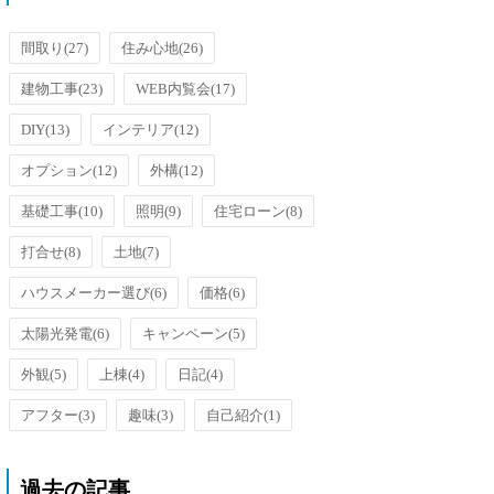
洗面台のオーバーフローを防止す
るための排水口がメッキ加工され
ているのです...
間取り
(27)
住み心地
(26)
建物工事
(23)
WEB内覧会
(17)
DIY
(13)
インテリア
(12)
オプション
(12)
外構
(12)
基礎工事
(10)
照明
(9)
住宅ローン
(8)
打合せ
(8)
土地
(7)
ハウスメーカー選び
(6)
価格
(6)
太陽光発電
(6)
キャンペーン
(5)
外観
(5)
上棟
(4)
日記
(4)
アフター
(3)
趣味
(3)
自己紹介
(1)
過去の記事