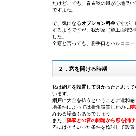
たけど、でも、春＆秋の風が心地良い
ですよね。
で、気になる
オプション料金
ですが、
するようですが、我が家（施工面積34
した。
全窓と言っても、勝手口とバルコニー
２．窓を開ける時期
私は
網戸を設置して良かった
と思って
います。
網戸に大金を払うということに違和感
地条件によっては折角設置したのに
隣
終わる場合もあるでしょう。
また、
隣家との音の問題から窓を開け
るにはそういった条件を検討して設置