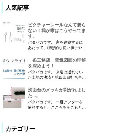
人気記事
ピクチャーレールなんて要ら
ない！我が家はこうやってま
す。
パタパカです。 家を建築するに
あたって、理想的な使い勝手や好
みなどによって採用するオプショ
ンも人それぞれだと思います。
一条工務店 電気図面の理解
採用しなかったオプションは素直
を深めよう！
に諦めるしかないのかもしれませ
パタパカです。 来週は遅れてい
んが、中にはDIYして 代替品を取
た土地の決済と第四回目打ち合わ
り付けることも可能 な場合があ
せのダブルヘッダーが待ってま
ります。 今回は、私がDIY...
す。 今から気合を入れて準備し
洗面台のメッキが剥がれまし
たいと思います。 １．電気図面
た...。
が提案されました 先日、設計士
パタパカです。 一度アフターを
から修正された最新の間取り図面
依頼すると、ここもあそこもと
と電気図面をいただきました。
色々なところが気になりだしてき
間取り図面については...
ます。 今回は 洗面台のメッキ部
分を補修 してもらいましたので
カテゴリー
レポートします。 １．補修箇所