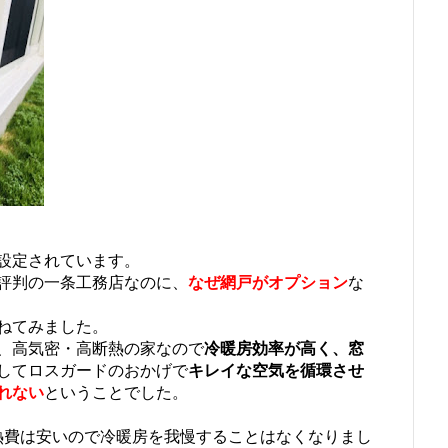
設定されています。
評判の一条工務店なのに、
なぜ網戸がオプション
な
ねてみました。
、高気密・高断熱の家なので
冷暖房効率が高く、窓
してロスガードのおかげで
キレイな空気を循環させ
れない
ということでした。
熱費は安いので冷暖房を我慢することはなくなりまし