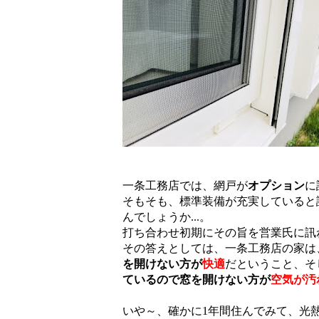
一条工務店では、網戸が
オプション
に
そもそも、標準装備が充実していると
んでしょうか...。
打ち合わせ初期にその旨を営業氏に訊
その答えとしては、一条工務店の家は
を開けない方が
快適
だということ、そ
ているので窓を開けない方が
空気が汚
いや～、確かに1年間住んでみて、光