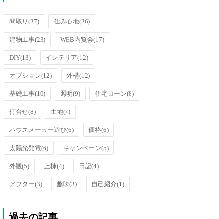
洗面台のオーバーフローを防止す
るための排水口がメッキ加工され
ているのです...
間取り
(27)
住み心地
(26)
建物工事
(23)
WEB内覧会
(17)
DIY
(13)
インテリア
(12)
オプション
(12)
外構
(12)
基礎工事
(10)
照明
(9)
住宅ローン
(8)
打合せ
(8)
土地
(7)
ハウスメーカー選び
(6)
価格
(6)
太陽光発電
(6)
キャンペーン
(5)
外観
(5)
上棟
(4)
日記
(4)
アフター
(3)
趣味
(3)
自己紹介
(1)
過去の記事