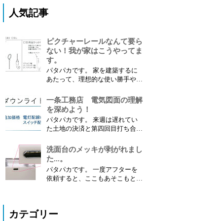
人気記事
ピクチャーレールなんて要ら
ない！我が家はこうやってま
す。
パタパカです。 家を建築するに
あたって、理想的な使い勝手や好
みなどによって採用するオプショ
ンも人それぞれだと思います。
一条工務店 電気図面の理解
採用しなかったオプションは素直
を深めよう！
に諦めるしかないのかもしれませ
パタパカです。 来週は遅れてい
んが、中にはDIYして 代替品を取
た土地の決済と第四回目打ち合わ
り付けることも可能 な場合があ
せのダブルヘッダーが待ってま
ります。 今回は、私がDIY...
す。 今から気合を入れて準備し
洗面台のメッキが剥がれまし
たいと思います。 １．電気図面
た...。
が提案されました 先日、設計士
パタパカです。 一度アフターを
から修正された最新の間取り図面
依頼すると、ここもあそこもと
と電気図面をいただきました。
色々なところが気になりだしてき
間取り図面については...
ます。 今回は 洗面台のメッキ部
分を補修 してもらいましたので
カテゴリー
レポートします。 １．補修箇所