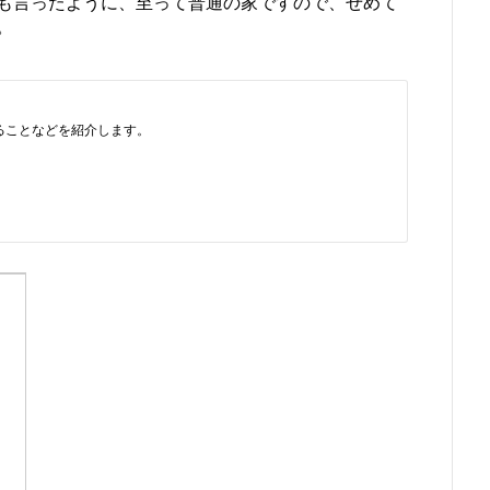
も言ったように、至って普通の家ですので、せめて
。