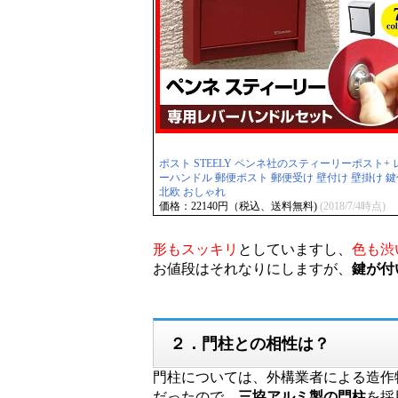
ポスト STEELY ペンネ社のスティーリーポスト+ 
ーハンドル 郵便ポスト 郵便受け 壁付け 壁掛け 
北欧 おしゃれ
価格：22140円（税込、送料無料)
(2018/7/4時点)
形もスッキリ
としていますし、
色も渋
お値段はそれなりにしますが、
鍵が付
２．門柱との相性は？
門柱については、外構業者による造作
だったので、
三協アルミ製の門柱
を採