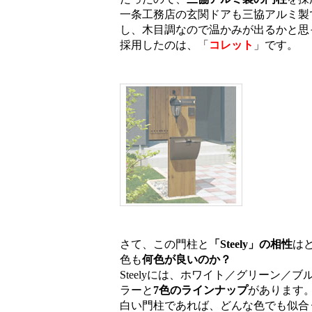
一条工務店の玄関ドアも三協アルミ製
し、木目調なので温かみが出るかと思
採用したのは、「
コレット
」です。
さて、この門柱と
「Steely」の相性
は
色も
何色が良いのか？
Steelyには、ホワイト／グリーン
ラーと
7色のラインナップ
があります
白い門柱であれば、どんな色でも似合