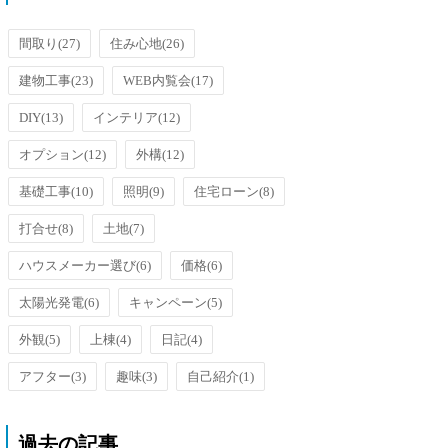
洗面台のオーバーフローを防止す
るための排水口がメッキ加工され
ているのです...
間取り
(27)
住み心地
(26)
建物工事
(23)
WEB内覧会
(17)
DIY
(13)
インテリア
(12)
オプション
(12)
外構
(12)
基礎工事
(10)
照明
(9)
住宅ローン
(8)
打合せ
(8)
土地
(7)
ハウスメーカー選び
(6)
価格
(6)
太陽光発電
(6)
キャンペーン
(5)
外観
(5)
上棟
(4)
日記
(4)
アフター
(3)
趣味
(3)
自己紹介
(1)
過去の記事