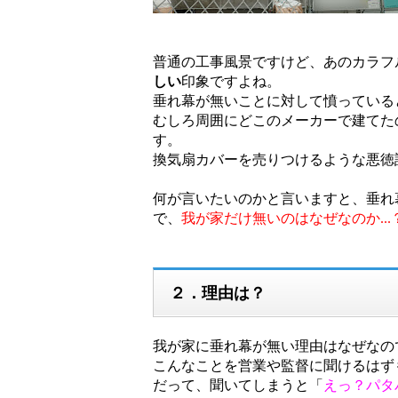
普通の工事風景ですけど、あのカラフ
しい
印象ですよね。
垂れ幕が無いことに対して憤っている
むしろ周囲にどこのメーカーで建てた
す。
換気扇カバーを売りつけるような悪徳
何が言いたいのかと言いますと、垂れ
で、
我が家だけ無いのはなぜなのか...
２．理由は？
我が家に垂れ幕が無い理由はなぜなの
こんなことを営業や監督に聞けるはずもな
だって、聞いてしまうと「
えっ？パタ