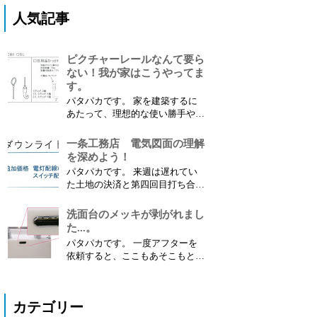
人気記事
ピクチャーレールなんて要ら
ない！我が家はこうやってま
す。
パタパカです。 家を建築するに
あたって、理想的な使い勝手や好
みなどによって採用するオプショ
ンも人それぞれだと思います。
一条工務店 電気図面の理解
採用しなかったオプションは素直
を深めよう！
に諦めるしかないのかもしれませ
パタパカです。 来週は遅れてい
んが、中にはDIYして 代替品を取
た土地の決済と第四回目打ち合わ
り付けることも可能 な場合があ
せのダブルヘッダーが待ってま
ります。 今回は、私がDIY...
す。 今から気合を入れて準備し
洗面台のメッキが剥がれまし
たいと思います。 １．電気図面
た...。
が提案されました 先日、設計士
パタパカです。 一度アフターを
から修正された最新の間取り図面
依頼すると、ここもあそこもと
と電気図面をいただきました。
色々なところが気になりだしてき
間取り図面については...
ます。 今回は 洗面台のメッキ部
分を補修 してもらいましたので
カテゴリー
レポートします。 １．補修箇所