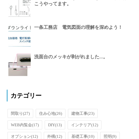
こうやってます。
一条工務店 電気図面の理解を深めよう！
洗面台のメッキが剥がれました...。
カテゴリー
間取り
(27)
住み心地
(26)
建物工事
(23)
WEB内覧会
(17)
DIY
(13)
インテリア
(12)
オプション
(12)
外構
(12)
基礎工事
(10)
照明
(9)