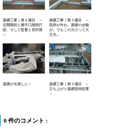
基礎工事｜第４週目 ～
基礎工事｜第３週目 ～
玄関階段と勝手口階段打
型枠が外れ、基礎の全貌
設、そして監督と初対面
が。でもこの欠けって大
～
丈夫...
基礎が水浸しに！
基礎工事｜第３週目 ～
立ち上がり基礎型枠設置
～
0 件のコメント :