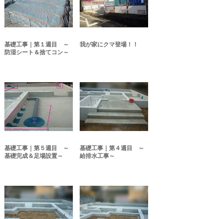
基礎工事｜第１週目 ～
我が家にクマ登場！！
防湿シート＆捨てコン～
基礎工事｜第５週目 ～
基礎工事｜第４週目 ～
基礎完成＆足場設置～
給排水工事～