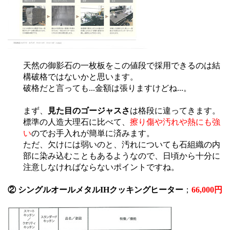
天然の御影石の一枚板をこの値段で採用できるのは結
構破格ではないかと思います。
破格だと言っても...金額は張りますけどね...。
まず、
見た目のゴージャスさ
は格段に違ってきます。
標準の人造大理石に比べて、
擦り傷や汚れや熱にも強
い
のでお手入れが簡単に済みます。
ただ、欠けには弱いのと、汚れについても石組織の内
部に染み込むこともあるようなので、日頃から十分に
注意しなければならないポイントですね。
② シングルオールメタルIHクッキングヒーター
；
66,000円