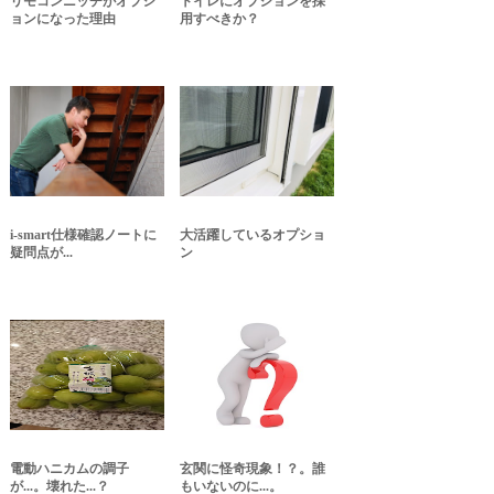
リモコンニッチがオプシ
トイレにオプションを採
ョンになった理由
用すべきか？
i-smart仕様確認ノートに
大活躍しているオプショ
疑問点が...
ン
電動ハニカムの調子
玄関に怪奇現象！？。誰
が...。壊れた...？
もいないのに...。