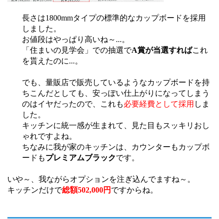
長さは1800mmタイプの標準的なカップボードを採用
しました。
お値段はやっぱり高いね～...。
「住まいの見学会」での抽選で
A賞が当選すれば
これ
を貰えたのに...。
でも、量販店で販売しているようなカップボードを持
ちこんだとしても、安っぽい仕上がりになってしまう
のはイヤだったので、これも
必要経費として採用
しま
した。
キッチンに統一感が生まれて、見た目もスッキリおし
ゃれですよね。
ちなみに我が家のキッチンは、カウンターもカップボ
ードも
プレミアムブラック
です。
いや～、我ながらオプションを注ぎ込んでますね～。
キッチンだけで
総額502,000円
ですからね。