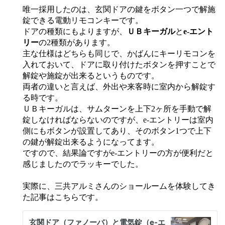
唯一採用したのは、玄関ドアの鍵をボタン一つで解施
錠できる電動リモコンキーです。
ドアの種類にもよりますが、
ＵＢキーガル
と
e-エント
リー
の2種類があります。
主な仕様はどちらも同じで、かばんにキーリモコンを
入れておいて、ドアに取り付けたボタンを押すことで
解錠や施錠が出来るというものです。
両者の違いと言えば、外出や来客時に室内から解錠す
る時です。
ＵＢキーガルは、サムターンを上下2ヶ所を手動で解
錠しなければならないのですが、e-エントリーは室内
側にもボタンが設置してあり、そのボタン1つで上下
の鍵が解錠出来るようになってます。
ですので、結果論ですがe-エントリーの方が便利だと
感じましたのでラッキーでした。
実際に、三共アルミさんのショールームを体験してき
た記事はこちらです。