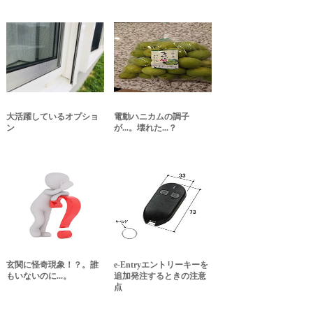
大活躍しているオプショ
電動ハニカムの調子
ン
が...。壊れた...？
玄関に怪奇現象！？。誰
e-Entryエントリーキーを
もいないのに...。
追加発注するときの注意
点