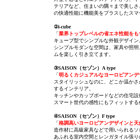
テリアなど、住まいの隅々まで美しさ
の快適性能に機能美をプラスしたスマ
②i-cube
「
業界トップレベルの省エネ性能をも
キューブ型でシンプルな外観デザイン
シンプルモダンな空間は、家具や照明
ムを楽しく引き立てます。
③SAISON（セゾン）A type
「
明るくカジュアルなヨーロピアンデ
スタイリッシュなのに、どこか温かさ
するインテリア。
キッチンやカップボードなどの住宅設
スマート世代の感性にもフィットする
④SAISON（セゾン）F type
「
格調高いヨーロピアンデザインと天
造作材に高級家具などで用いられるソ
あふれる室内空間とレンガタイル張り