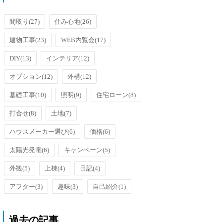
洗面台のオーバーフローを防止す
るための排水口がメッキ加工され
ているのです...
間取り
(27)
住み心地
(26)
建物工事
(23)
WEB内覧会
(17)
DIY
(13)
インテリア
(12)
オプション
(12)
外構
(12)
基礎工事
(10)
照明
(9)
住宅ローン
(8)
打合せ
(8)
土地
(7)
ハウスメーカー選び
(6)
価格
(6)
太陽光発電
(6)
キャンペーン
(5)
外観
(5)
上棟
(4)
日記
(4)
アフター
(3)
趣味
(3)
自己紹介
(1)
過去の記事