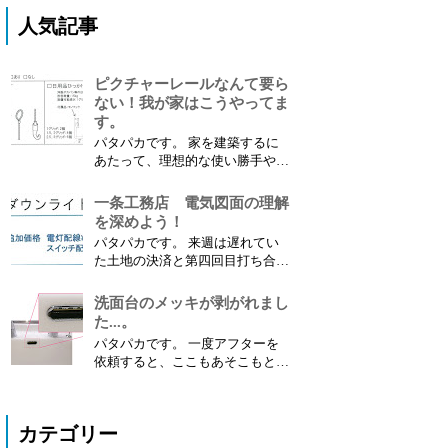
人気記事
ピクチャーレールなんて要ら
ない！我が家はこうやってま
す。
パタパカです。 家を建築するに
あたって、理想的な使い勝手や好
みなどによって採用するオプショ
ンも人それぞれだと思います。
一条工務店 電気図面の理解
採用しなかったオプションは素直
を深めよう！
に諦めるしかないのかもしれませ
パタパカです。 来週は遅れてい
んが、中にはDIYして 代替品を取
た土地の決済と第四回目打ち合わ
り付けることも可能 な場合があ
せのダブルヘッダーが待ってま
ります。 今回は、私がDIY...
す。 今から気合を入れて準備し
洗面台のメッキが剥がれまし
たいと思います。 １．電気図面
た...。
が提案されました 先日、設計士
パタパカです。 一度アフターを
から修正された最新の間取り図面
依頼すると、ここもあそこもと
と電気図面をいただきました。
色々なところが気になりだしてき
間取り図面については...
ます。 今回は 洗面台のメッキ部
分を補修 してもらいましたので
カテゴリー
レポートします。 １．補修箇所