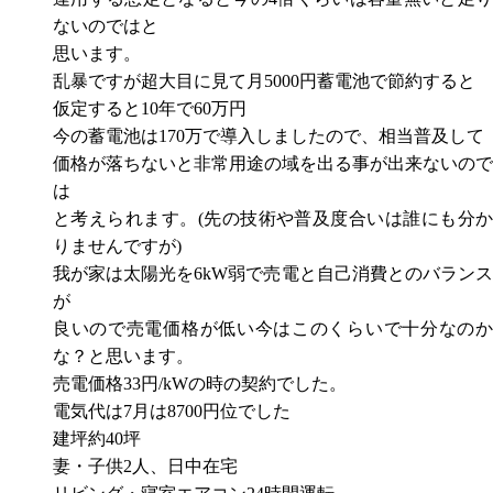
ないのではと
思います。
乱暴ですが超大目に見て月5000円蓄電池で節約すると
仮定すると10年で60万円
今の蓄電池は170万で導入しましたので、相当普及して
価格が落ちないと非常用途の域を出る事が出来ないので
は
と考えられます。(先の技術や普及度合いは誰にも分か
りませんですが)
我が家は太陽光を6kW弱で売電と自己消費とのバランス
が
良いので売電価格が低い今はこのくらいで十分なのか
な？と思います。
売電価格33円/kWの時の契約でした。
電気代は7月は8700円位でした
建坪約40坪
妻・子供2人、日中在宅