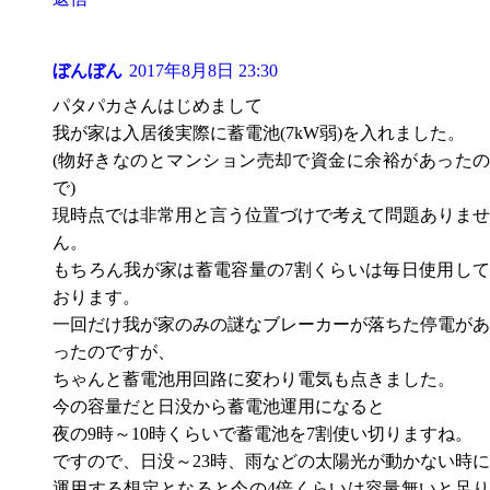
ぼんぼん
2017年8月8日 23:30
パタパカさんはじめまして
我が家は入居後実際に蓄電池(7kW弱)を入れました。
(物好きなのとマンション売却で資金に余裕があったの
で)
現時点では非常用と言う位置づけで考えて問題ありませ
ん。
もちろん我が家は蓄電容量の7割くらいは毎日使用して
おります。
一回だけ我が家のみの謎なブレーカーが落ちた停電があ
ったのですが、
ちゃんと蓄電池用回路に変わり電気も点きました。
今の容量だと日没から蓄電池運用になると
夜の9時～10時くらいで蓄電池を7割使い切りますね。
ですので、日没～23時、雨などの太陽光が動かない時に
運用する想定となると今の4倍くらいは容量無いと足り