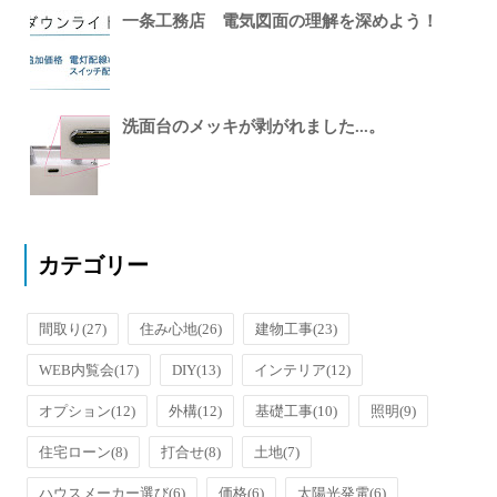
一条工務店 電気図面の理解を深めよう！
洗面台のメッキが剥がれました...。
カテゴリー
間取り
(27)
住み心地
(26)
建物工事
(23)
WEB内覧会
(17)
DIY
(13)
インテリア
(12)
オプション
(12)
外構
(12)
基礎工事
(10)
照明
(9)
住宅ローン
(8)
打合せ
(8)
土地
(7)
ハウスメーカー選び
(6)
価格
(6)
太陽光発電
(6)