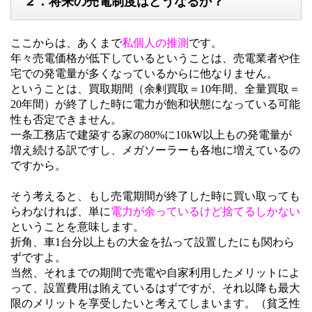
２．将来の売電制度はどうなるか？
ここからは、あくまで
私個人の推測
です。
年々売電価格が低下しているということは、売電業者や住
宅での発電量が多くなっているからに他なりません。
ということは、買取期間（余剰買取＝10年間、全量買取＝
20年間）が終了した時に電力が飽和状態になっている可能
性も否定できません。
一条工務店で建築する家の80%に10kW以上もの発電量が
増え続ける訳ですし、メガソーラーも各地に増えているの
ですから。
そう考えると、もし売電期間が終了した時に買い取っても
らわなければ、単に
電力が余っているけど捨てるしかない
ということを意味します。
折角、車1台分以上もの大金を払って設置したにも関わら
ずですよ。
当然、それまでの期間で売電や自家利用したメリットによ
って、設置費用は賄えているはずですが、それ以降も最大
限のメリットを享受したいと考えてしまいます。（貧乏性