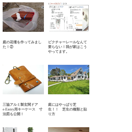
庭の花壇を作ってみまし
ピクチャーレールなんて
た！②
要らない！我が家はこう
やってます。
三協アルミ製玄関ドア
庭にはやっぱり芝
e-Entry用キーケース 寸
生！！ 芝生の種類と貼
法図も公開！
り方