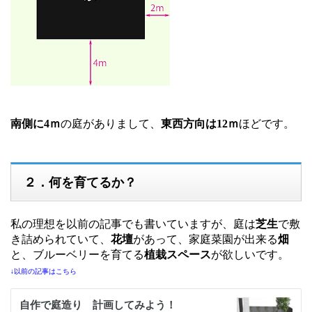
南側に4ｍ
の庭がありまして、
東西方向は12ｍ
ほどです。
２．何を育てるか？
私の理想を以前の記事でも書いていますが、庭は
芝生
で敷
き詰められていて、
花壇
があって、家庭菜園が出来る
畑
と、ブルーベリーを育てる
植栽スペース
が欲しいです。
↓以前の記事はこちら