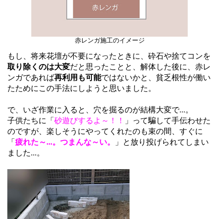
赤レンガ施工のイメージ
もし、将来花壇が不要になったときに、砕石や捨てコンを
取り除くのは大変
だと思ったことと、解体した後に、赤レ
ンガであれば
再利用も可能
ではないかと、貧乏根性が働い
たためにこの手法にしようと思いました。
で、いざ作業に入ると、穴を掘るのが結構大変で...。
子供たちに「
砂遊びするよ～！！
」って騙して手伝わせた
のですが、楽しそうにやってくれたのも束の間、すぐに
「
疲れた～...。つまんな～い。
」と放り投げられてしまい
ました...。