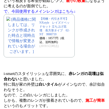
という相反する希望が錯綜しつつ、
最小の数量
になるよう
に考えるのが面倒でした。
で、今回使用するメインレンガはこちら↓
【同梱・代引き不可】
NXstyle レイズドベッ
ドセット 立ち上げ花
壇 長方形タイプ 02-
NT 9900719
価格：18577円（税
込、送料無料)
(2019/3/22時点)
i-smartのスタイリッシュな雰囲気に、
赤レンガの花壇は似
合わない
と思いました。
特に我が家の外壁は
白いタイル
がメインなので、余計似合
わなそうと。
なので、この白いレンガにしました。
しかも、複数のレンガが接着されているので、
施工が簡単
というのもメリットです。